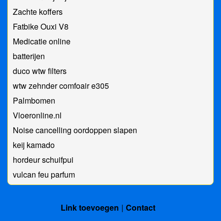
Zachte koffers
Fatbike Ouxi V8
Medicatie online
batterijen
duco wtw filters
wtw zehnder comfoair e305
Palmbomen
Vloeronline.nl
Noise cancelling oordoppen slapen
keij kamado
hordeur schuifpui
vulcan feu parfum
Link toevoegen
Contact