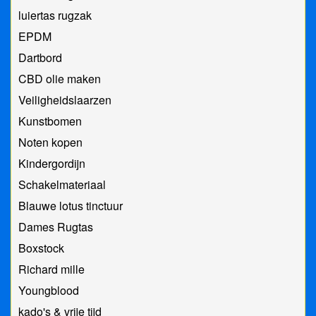
luiertas rugzak
EPDM
Dartbord
CBD olie maken
Veiligheidslaarzen
Kunstbomen
Noten kopen
Kindergordijn
Schakelmateriaal
Blauwe lotus tinctuur
Dames Rugtas
Boxstock
Richard mille
Youngblood
kado's & vrije tijd